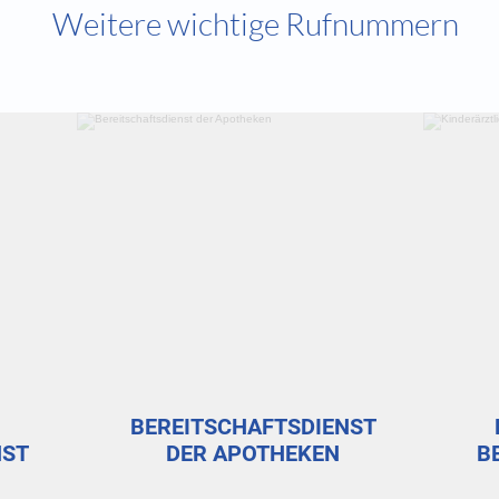
Weitere wichtige Rufnummern
N
O
T
BEREITSCHAFTSDIENST
NST
DER APOTHEKEN
B