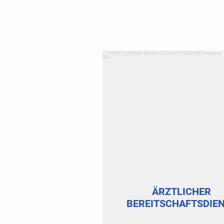
1
16
1
1
7
ÄRZTLICHER
BEREITSCHAFTSDIE